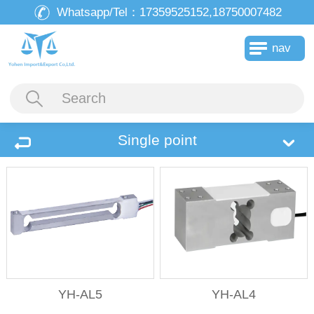
Whatsapp/Tel：
17359525152,18750007482
nav
Single point
YH-AL5
YH-AL4